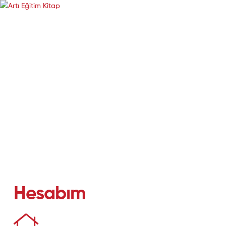
Artı
Artı
Eğitim
Eğitim
Kitap
Kitap
Mağaza
Hesabım