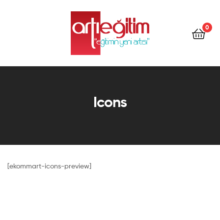
Artı
Eğitim
0
Kitap
Artı
Eğitim
Icons
Kitap
[ekommart-icons-preview]