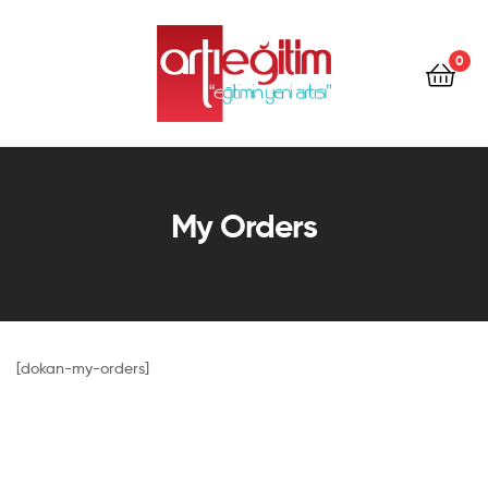
Artı
Eğitim
0
Kitap
Artı
Eğitim
My Orders
Kitap
[dokan-my-orders]