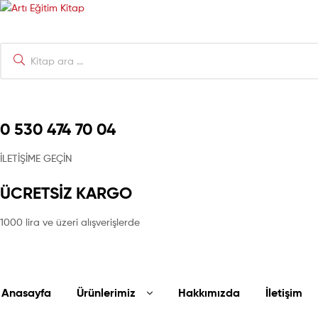
Artı
Artı
Eğitim
Search
Eğitim
Kitap
for:
Kitap
Mağaza
0 530 474 70 04
İLETİŞİME GEÇİN
ÜCRETSİZ KARGO
1000 lira ve üzeri alışverişlerde
Anasayfa
Ürünlerimiz
Hakkımızda
İletişim