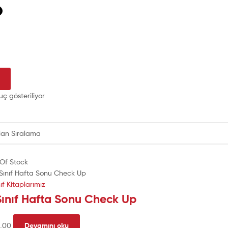
p
uç gösteriliyor
Of Stock
nıf Kitaplarımız
Sınıf Hafta Sonu Check Up
0,00
Devamını oku