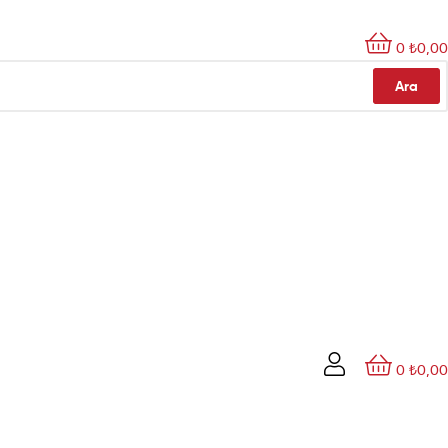
0
₺
0,00
Ara
0
₺
0,00