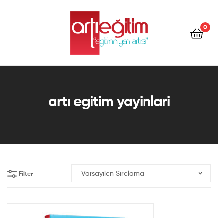
Artı
Eğitim
0
Kitap
Artı
Eğitim
artı egitim yayinlari
Kitap
Filter