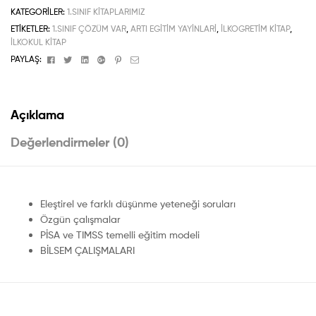
KATEGORILER:
1.SINIF KITAPLARIMIZ
ETIKETLER:
1.SINIF ÇÖZÜM VAR
,
ARTI EGITIM YAYINLARI
,
ILKOGRETIM KITAP
,
ILKOKUL KITAP
Facebook
Twitter
Linkedin
Google+
Pinterest
Email
PAYLAŞ:
Açıklama
Değerlendirmeler (0)
Eleştirel ve farklı düşünme yeteneği soruları
Özgün çalışmalar
PİSA ve TIMSS temelli eğitim modeli
BİLSEM ÇALIŞMALARI