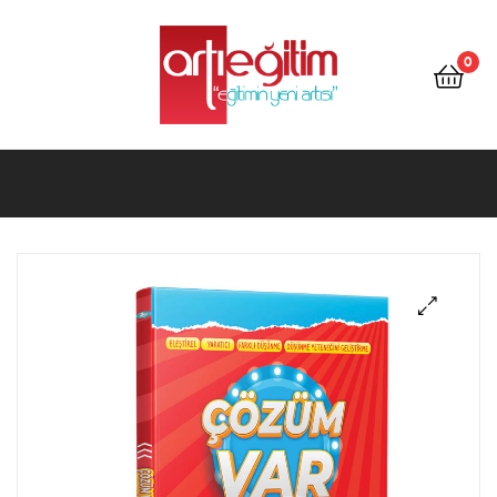
Artı
Eğitim
0
Kitap
Artı
Eğitim
Kitap
🔍