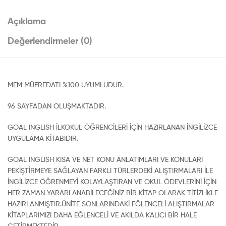
Açıklama
Değerlendirmeler (0)
MEM MÜFREDATI %100 UYUMLUDUR.
96 SAYFADAN OLUŞMAKTADIR.
GOAL INGLISH İLKOKUL ÖĞRENCİLERİ İÇİN HAZIRLANAN İNGİLİZCE
UYGULAMA KİTABIDIR.
GOAL INGLISH KISA VE NET KONU ANLATIMLARI VE KONULARI
PEKİŞTİRMEYE SAĞLAYAN FARKLI TÜRLERDEKİ ALIŞTIRMALARI İLE
İNGİLİZCE ÖĞRENMEYİ KOLAYLAŞTIRAN VE OKUL ÖDEVLERİNİ İÇİN
HER ZAMAN YARARLANABİLECEĞİNİZ BİR KİTAP OLARAK TİTİZLİKLE
HAZIRLANMIŞTIR.ÜNİTE SONLARINDAKİ EĞLENCELİ ALIŞTIRMALAR
KİTAPLARIMIZI DAHA EĞLENCELİ VE AKILDA KALICI BİR HALE
GETİRMEKTEDİR.