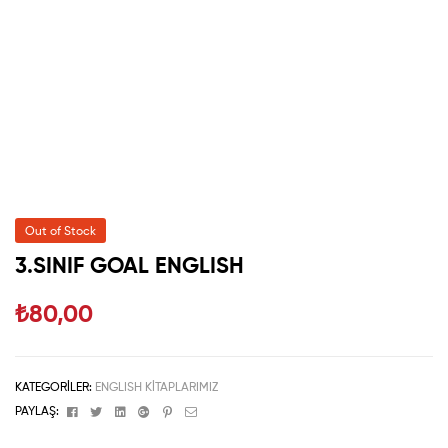
Out of Stock
3.SINIF GOAL ENGLISH
₺
80,00
KATEGORILER:
ENGLISH KİTAPLARIMIZ
Facebook
Twitter
Linkedin
Google+
Pinterest
Email
PAYLAŞ: