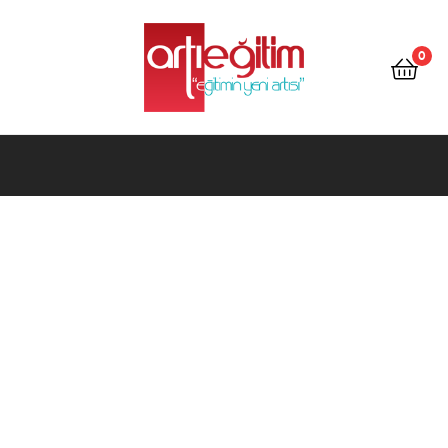
Artı
Eğitim
0
Kitap
Artı
Eğitim
Kitap