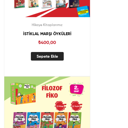
Hikaye Kitaplarımız
İSTİKLAL MARŞI ÖYKÜLERİ
₺
400,00
Sepete Ekle