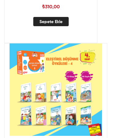
₺
310,00
Sepete Ekle