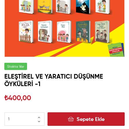
Stokta Var
ELEŞTİREL VE YARATICI DÜŞÜNME
ÖYKÜLERİ -1
₺
400,00
Sepete Ekle