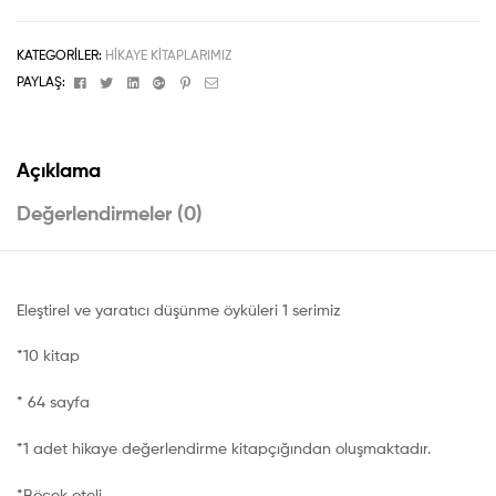
KATEGORILER:
HIKAYE KITAPLARIMIZ
Facebook
Twitter
Linkedin
Google+
Pinterest
Email
PAYLAŞ:
Açıklama
Değerlendirmeler (0)
Eleştirel ve yaratıcı düşünme öyküleri 1 serimiz
*10 kitap
* 64 sayfa
*1 adet hikaye değerlendirme kitapçığından oluşmaktadır.
*Böcek oteli