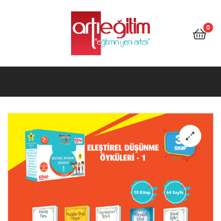
Artı
Eğitim
0
Kitap
Artı
Eğitim
Kitap
🔍