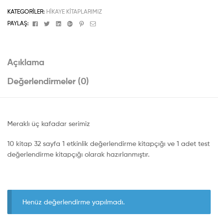
KATEGORILER:
HIKAYE KITAPLARIMIZ
Facebook
Twitter
Linkedin
Google+
Pinterest
Email
PAYLAŞ:
Açıklama
Değerlendirmeler (0)
Meraklı üç kafadar serimiz
10 kitap 32 sayfa 1 etkinlik değerlendirme kitapçığı ve 1 adet test
değerlendirme kitapçığı olarak hazırlanmıştır.
Henüz değerlendirme yapılmadı.