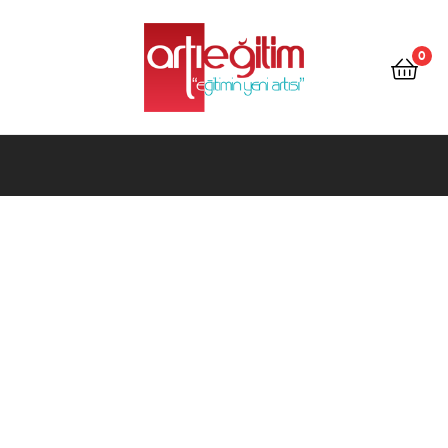
Artı
Eğitim
0
Kitap
Artı
Eğitim
Kitap